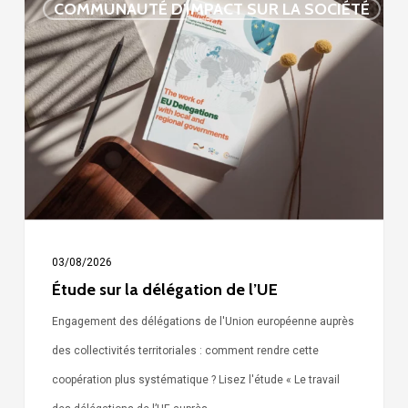
COMMUNAUTÉ D'IMPACT SUR LA SOCIÉTÉ
sur
la
délégation
de
l’UE
03/08/2026
Étude sur la délégation de l’UE
Engagement des délégations de l'Union européenne auprès
des collectivités territoriales : comment rendre cette
coopération plus systématique ? Lisez l'étude « Le travail