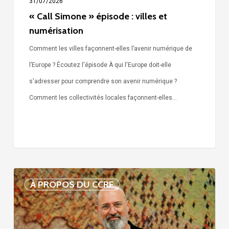
31/07/2026
« Call Simone » épisode : villes et
numérisation
Comment les villes façonnent-elles l’avenir numérique de
l’Europe ? Écoutez l'épisode À qui l'Europe doit-elle
s'adresser pour comprendre son avenir numérique ?
Comment les collectivités locales façonnent-elles…
Voix
À PROPOS DU CCRE
de
nos
75