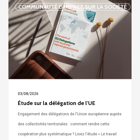
Étude
COMMUNAUTÉ D'IMPACT SUR LA SOCIÉTÉ
sur
la
délégation
de
l’UE
03/08/2026
Étude sur la délégation de l’UE
Engagement des délégations de l'Union européenne auprès
des collectivités territoriales : comment rendre cette
coopération plus systématique ? Lisez l'étude « Le travail