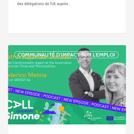
des délégations de l’UE auprès…
« Call
COMMUNAUTÉ D'IMPACT SUR L'EMPLOI
Simone »
épisode
:
villes
et
numérisation