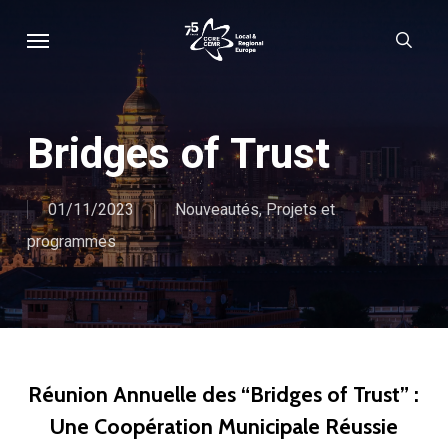
Skip
Menu
sear
to
main
content
Bridges of Trust
01/11/2023
Nouveautés
,
Projets et
programmes
Réunion Annuelle des “Bridges of Trust” :
Une Coopération Municipale Réussie