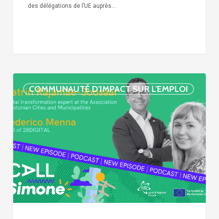
des délégations de l’UE auprès…
« Call
COMMUNAUTÉ D'IMPACT SUR L'EMPLOI
Simone »
épisode
:
villes
et
numérisation