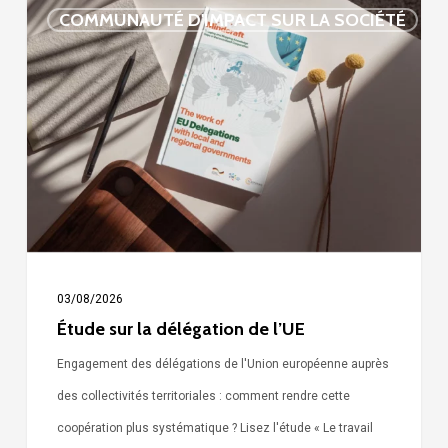
Étude
COMMUNAUTÉ D'IMPACT SUR LA SOCIÉTÉ
sur
la
délégation
de
l’UE
03/08/2026
Étude sur la délégation de l’UE
Engagement des délégations de l'Union européenne auprès
des collectivités territoriales : comment rendre cette
coopération plus systématique ? Lisez l'étude « Le travail