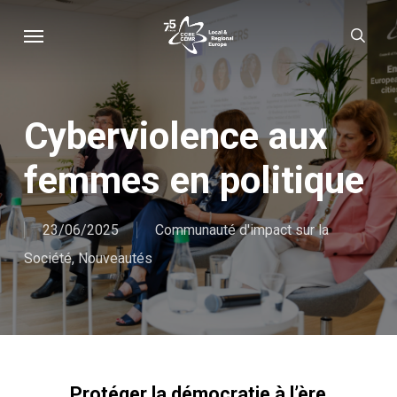
Skip
Menu
sear
to
main
content
Cyberviolence aux
femmes en politique
23/06/2025
Communauté d'impact sur la
Société
,
Nouveautés
Protéger la démocratie à l’ère