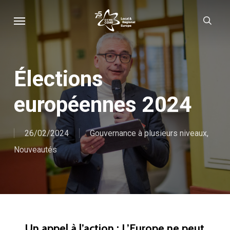
Skip
Menu
sear
to
main
content
Élections
européennes 2024
26/02/2024
Gouvernance à plusieurs niveaux
,
Nouveautés
Un appel à l’action : L’Europe ne peut