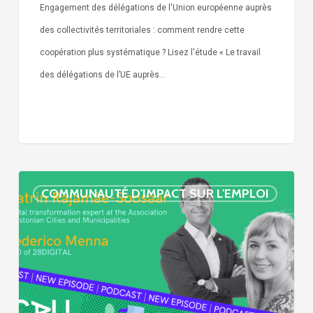
Engagement des délégations de l'Union européenne auprès
des collectivités territoriales : comment rendre cette
coopération plus systématique ? Lisez l'étude « Le travail
des délégations de l’UE auprès…
« Call
COMMUNAUTÉ D'IMPACT SUR L'EMPLOI
Simone »
épisode
:
villes
et