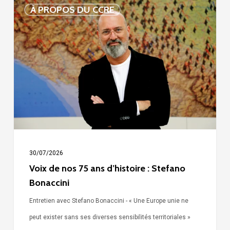
Voix
À PROPOS DU CCRE
de
nos
75
ans
d’histoire
:
Stefano
Bonaccini
30/07/2026
Voix de nos 75 ans d’histoire : Stefano
Bonaccini
Entretien avec Stefano Bonaccini - « Une Europe unie ne
peut exister sans ses diverses sensibilités territoriales »