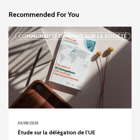
Recommended For You
Étude
COMMUNAUTÉ D'IMPACT SUR LA SOCIÉTÉ
sur
la
délégation
de
l’UE
03/08/2026
Étude sur la délégation de l’UE