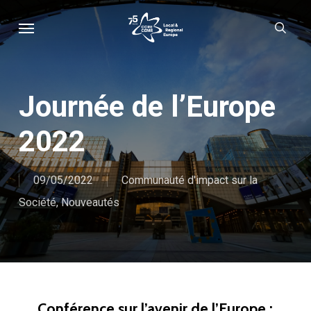
Skip
Menu
sear
to
main
content
Journée de l’Europe
2022
09/05/2022
Communauté d'impact sur la
Société
,
Nouveautés
Conférence sur l’avenir de l’Europe :