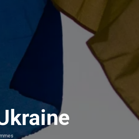
’Ukraine
rammes