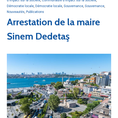
d'impact sur la Société
,
Communauté d'impact sur la Société
,
Démocratie locale
,
Démocratie locale
,
Gouvernance
,
Gouvernance
,
Nouveautés
,
Publications
Arrestation de la maire
Sinem Dedetaş