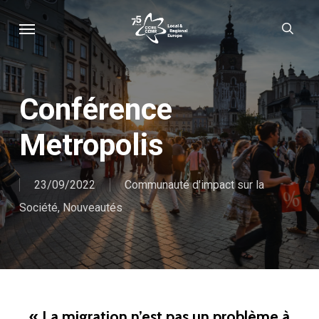
Skip
Menu
sear
to
main
content
Conférence
Metropolis
23/09/2022
Communauté d'impact sur la
Société
,
Nouveautés
« La migration n’est pas un problème à