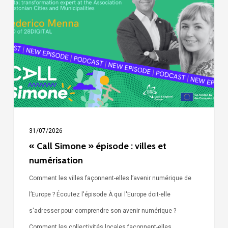
épisode
:
villes
et
numérisation
31/07/2026
« Call Simone » épisode : villes et
numérisation
Comment les villes façonnent-elles l’avenir numérique de
l’Europe ? Écoutez l'épisode À qui l'Europe doit-elle
s'adresser pour comprendre son avenir numérique ?
Comment les collectivités locales façonnent-elles…