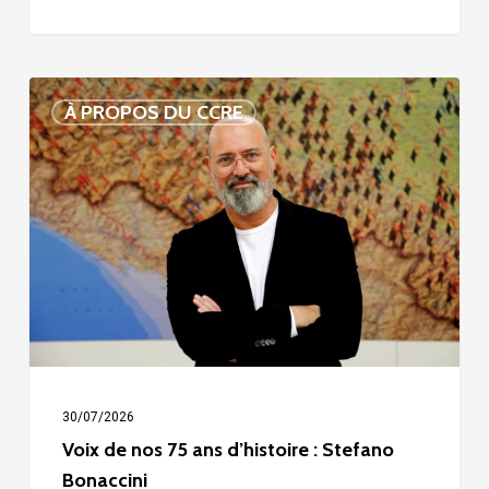
Voix
À PROPOS DU CCRE
de
nos
75
ans
d’histoire
:
Stefano
Bonaccini
30/07/2026
Voix de nos 75 ans d’histoire : Stefano
Bonaccini