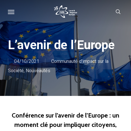
Skip
Menu
sear
to
main
content
L’avenir de l’Europe
04/10/2021
Communauté d'impact sur la
Société
,
Nouveautés
Conférence sur l’avenir de l’Europe : un
moment clé pour impliquer citoyens,