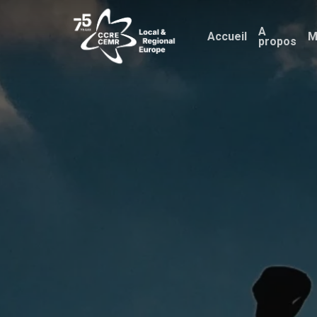
Skip
A
to
Accueil
M
propos
main
content