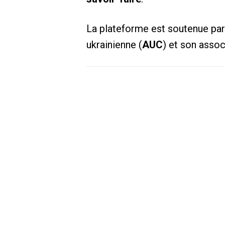
La plateforme est soutenue par
ukrainienne (
AUC
) et son assoc
TARAN Stanislav
Chargé de projet – Pa