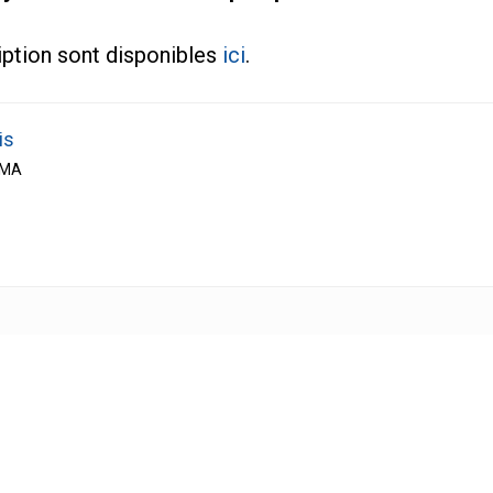
iption sont disponibles
ici
.
is
RMA