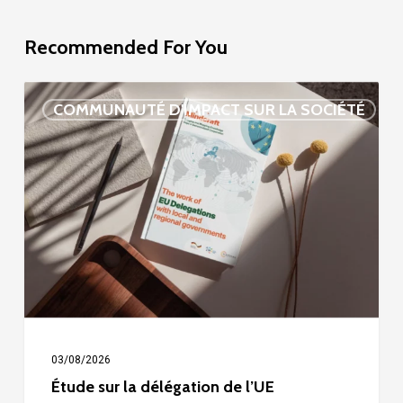
Recommended For You
Étude
COMMUNAUTÉ D'IMPACT SUR LA SOCIÉTÉ
sur
la
délégation
de
l’UE
03/08/2026
Étude sur la délégation de l’UE