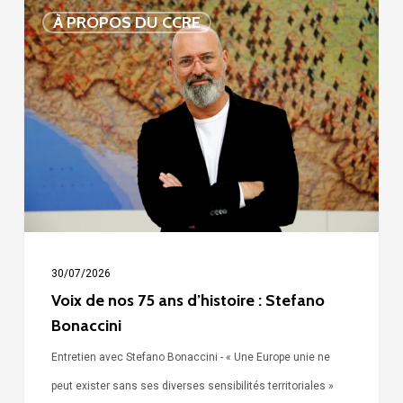
Voix
À PROPOS DU CCRE
de
nos
75
ans
d’histoire
:
Stefano
Bonaccini
30/07/2026
Voix de nos 75 ans d’histoire : Stefano
Bonaccini
Entretien avec Stefano Bonaccini - « Une Europe unie ne
peut exister sans ses diverses sensibilités territoriales »