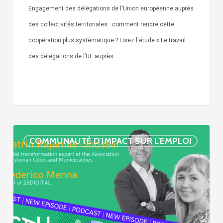
Engagement des délégations de l'Union européenne auprès
des collectivités territoriales : comment rendre cette
coopération plus systématique ? Lisez l'étude « Le travail
des délégations de l’UE auprès…
« Call
COMMUNAUTÉ D'IMPACT SUR L'EMPLOI
Simone »
épisode
:
villes
et