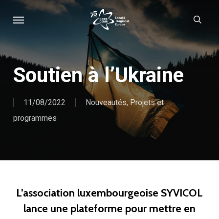
Skip
Menu
sear
to
main
content
Soutien à l’Ukraine
11/08/2022
Nouveautés
,
Projets et
programmes
L’association luxembourgeoise SYVICOL
lance une plateforme pour mettre en