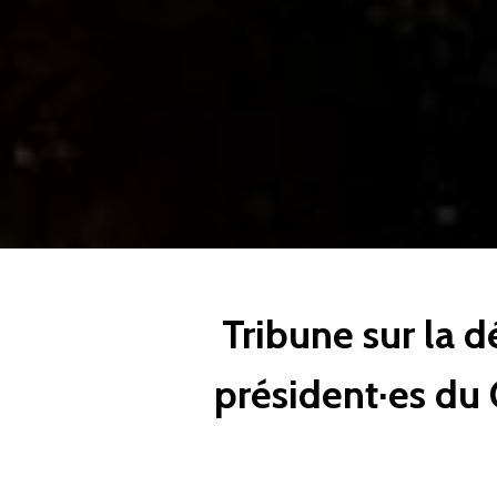
Tribune sur la d
président·es du