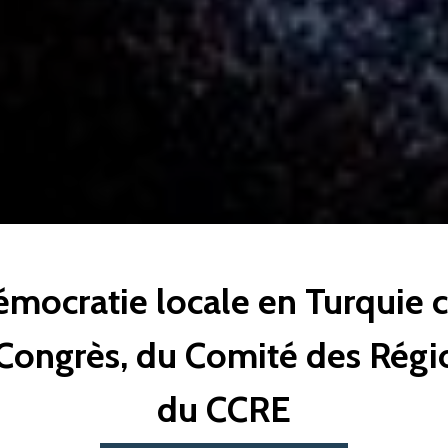
émocratie locale en Turquie 
 Congrès, du Comité des Régio
du CCRE