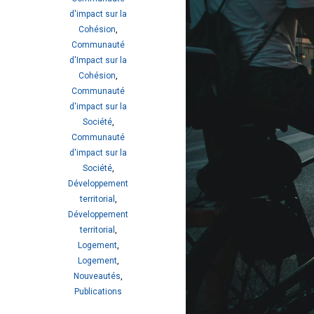
d'impact sur la
Cohésion
,
Communauté
d'Impact sur la
Cohésion
,
Communauté
d'impact sur la
Société
,
Communauté
d'impact sur la
Société
,
Développement
territorial
,
Développement
territorial
,
Logement
,
Logement
,
Nouveautés
,
Publications