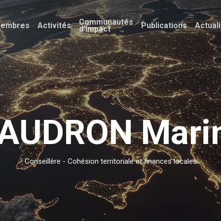
Communautés
embres
Activités
Publications
Actual
d’Impact
AUDRON Mari
Conseillère - Cohésion territoriale et finances locales