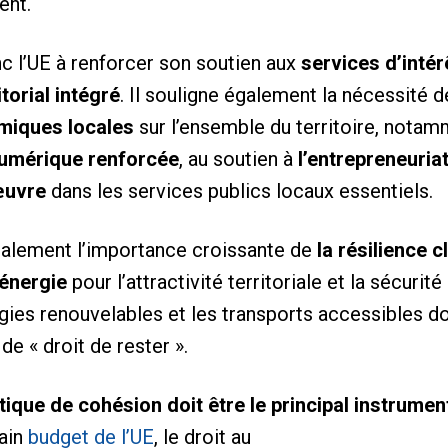
ent.
 l’UE à renforcer son soutien aux
services d’inté
torial intégré
. Il souligne également la nécessité 
miques locales
sur l’ensemble du territoire, nota
numérique renforcée
, au soutien à
l’entrepreneuria
œuvre
dans les services publics locaux essentiels.
alement l’importance croissante de
la résilience c
’énergie
pour l’attractivité territoriale et la sécur
rgies renouvelables et les transports accessibles do
e « droit de rester ».
itique de cohésion doit être le principal instrumen
hain
budget de l’UE
, le droit au