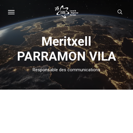
Skip
Menu
sear
to
main
content
Meritxell
PARRAMON VILA
Responsable des communications