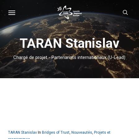
Skip
Menu
sear
to
main
content
TARAN Stanislav
Chargé de projet - Partenariats internationaux (U-Lead)
TARAN Stanislav
In
Bridges of Trust
,
Nouveautés
,
Projets et