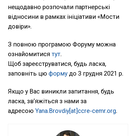
нещодавно розпочали партнерські
відносини в рамках ініціативи «Мости
довіри».
З повною програмою Форуму можна
ознайомитися
тут
.
Щоб зареєструватися, будь ласка,
заповніть цю
форму
до 3 грудня 2021 р.
Якщо у Вас виникли запитання, будь
ласка, зв’яжіться з нами за
адресою
Yana.Brovdiy[at]ccre-cemr.org
.