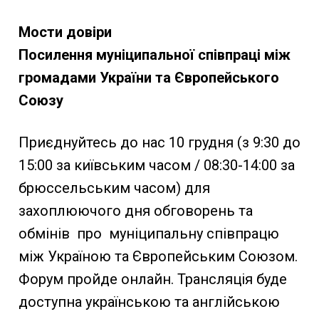
Мости довіри
Посилення муніципальної співпраці між
громадами України та Європейського
Союзу
Приєднуйтесь до нас 10 грудня (з 9:30 до
15:00 за київським часом / 08:30-14:00 за
брюссельським часом) для
захоплюючого дня обговорень та
обмінів про муніципальну співпрацю
між Україною та Європейським Союзом.
Форум пройде онлайн. Трансляція буде
доступна українською та англійською