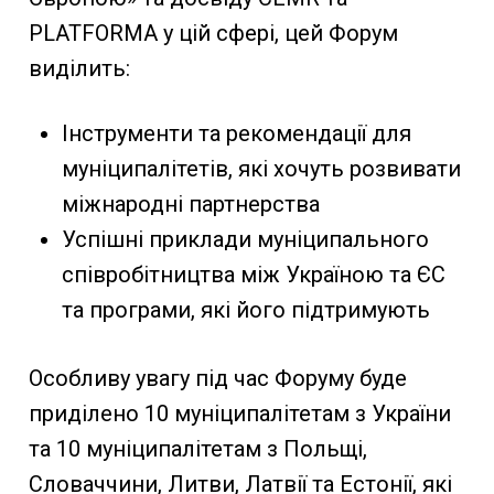
PLATFORMA у цій сфері, цей Форум
виділить:
Інструменти та рекомендації для
муніципалітетів, які хочуть розвивати
міжнароднi партнерствa
Успішні приклади муніципального
співробітництва між Україною та ЄС
та програми, які його підтримують
Особливу увагу під час Форуму буде
приділено 10 муніципалітетам з України
та 10 муніципалітетам з Польщі,
Словаччини, Литви, Латвії та Естонії, які