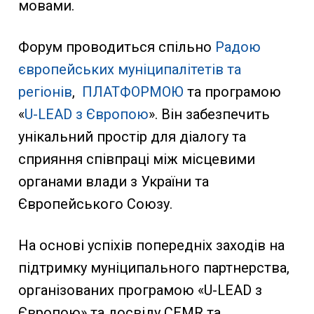
мовами.
Форум проводиться спільно
Радою
європейських муніципалітетів та
регіонів
,
ПЛАТФОРМОЮ
та програмою
«
U-LEAD з Європою
». Він забезпечить
унікальний простір для діалогу та
сприяння співпраці між місцевими
органами влади з України та
Європейського Союзу.
На основі успіхів попередніх заходів на
підтримку муніципального партнерства,
організованих програмою «U-LEAD з
Європою» та досвіду CEMR та