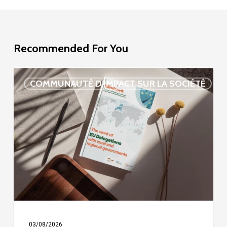
Recommended For You
Étude
COMMUNAUTÉ D'IMPACT SUR LA SOCIÉTÉ
sur
la
délégation
de
l’UE
03/08/2026