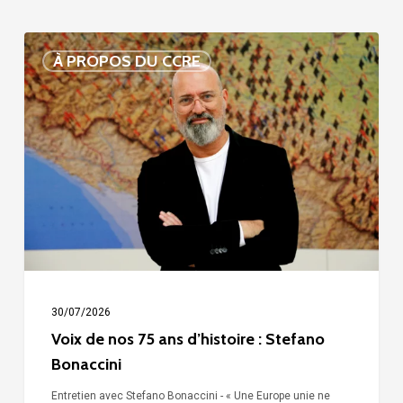
Voix
À PROPOS DU CCRE
de
nos
75
ans
d’histoire
:
Stefano
Bonaccini
30/07/2026
Voix de nos 75 ans d’histoire : Stefano
Bonaccini
Entretien avec Stefano Bonaccini - « Une Europe unie ne