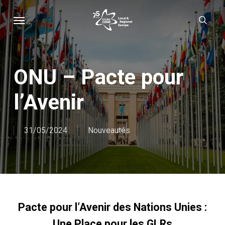
Skip
Menu
sear
to
main
content
ONU – Pacte pour
l’Avenir
31/05/2024
Nouveautés
Pacte pour l’Avenir des Nations Unies :
Une Place pour les GLRs