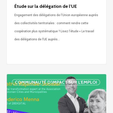
Étude sur la délégation de l’UE
Engagement des délégations de l'Union européenne auprès
des collectivités territoriales : comment rendre cette
coopération plus systématique ? Lisez l'étude « Le travail
des délégations de l’UE auprès…
« Call
COMMUNAUTÉ D'IMPACT SUR L'EMPLOI
Simone »
épisode
:
villes