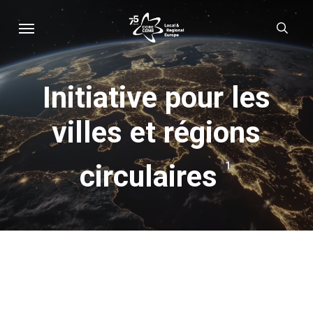
Skip
Menu
sear
to
main
content
Initiative pour les
villes et régions
circulaires
1