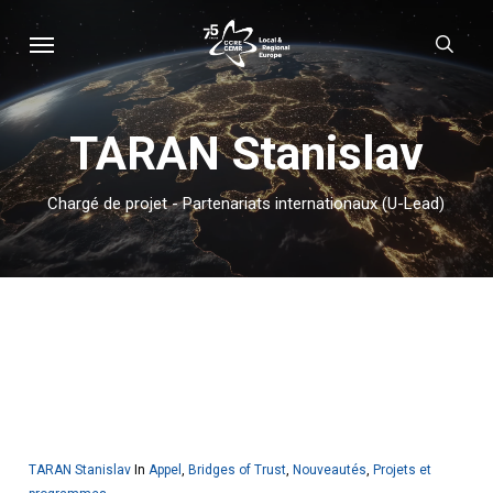
Skip
Menu
sear
to
main
content
TARAN Stanislav
Chargé de projet - Partenariats internationaux (U-Lead)
TARAN Stanislav
In
Appel
,
Bridges of Trust
,
Nouveautés
,
Projets et