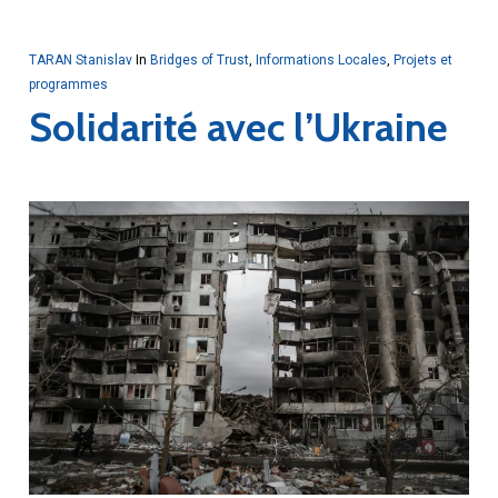
TARAN Stanislav
In
Bridges of Trust
,
Informations Locales
,
Projets et
programmes
Solidarité avec l’Ukraine