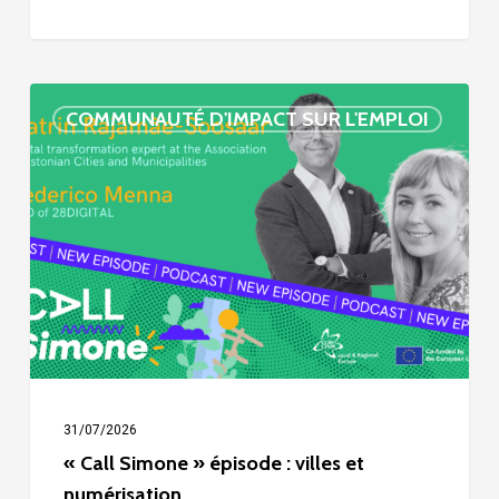
« Call
COMMUNAUTÉ D'IMPACT SUR L'EMPLOI
Simone »
épisode
:
villes
et
numérisation
31/07/2026
« Call Simone » épisode : villes et
numérisation