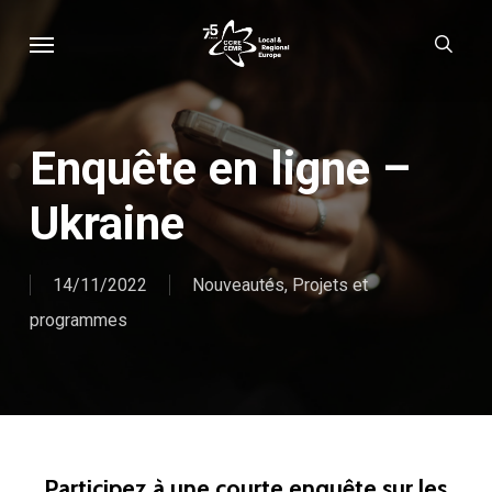
Skip
Menu
sear
to
main
content
Enquête en ligne –
Ukraine
14/11/2022
Nouveautés
,
Projets et
programmes
Participez à une courte enquête sur les