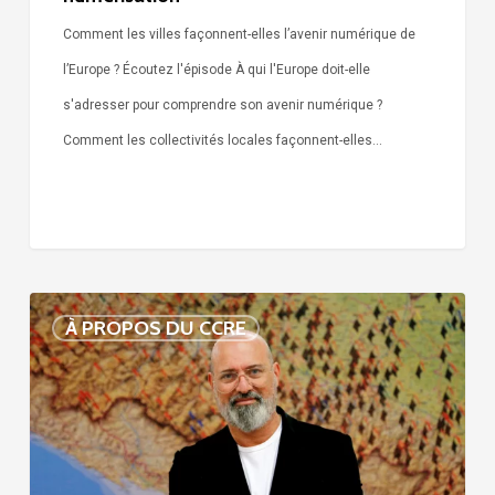
Comment les villes façonnent-elles l’avenir numérique de
l’Europe ? Écoutez l'épisode À qui l'Europe doit-elle
s'adresser pour comprendre son avenir numérique ?
Comment les collectivités locales façonnent-elles…
Voix
À PROPOS DU CCRE
de
nos
75
ans
d’histoire