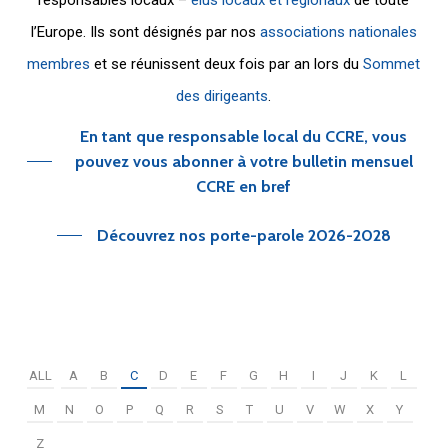
l’Europe. Ils sont désignés par nos
associations nationales
membres
et se réunissent deux fois par an lors du
Sommet
des dirigeants
.
En tant que responsable local du CCRE, vous
pouvez vous abonner à votre bulletin mensuel
CCRE en bref
Découvrez nos porte-parole 2026-2028
ALL
A
B
C
D
E
F
G
H
I
J
K
L
M
N
O
P
Q
R
S
T
U
V
W
X
Y
Z