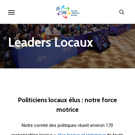
Skip
Menu
sear
to
main
content
Leaders
Locaux
Politiciens
locaux
élus
:
notre
force
motrice
Notre comité des politiques réunit environ 170
responsables locaux –
élus locaux et régionaux
de toute