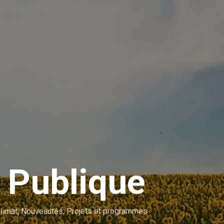
 Publique
limat
,
Nouveautés
,
Projets et programmes