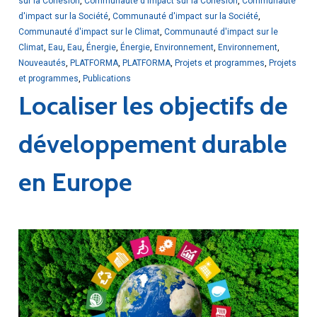
sur la Cohésion
,
Communauté d'Impact sur la Cohésion
,
Communauté
d'impact sur la Société
,
Communauté d'impact sur la Société
,
Communauté d'impact sur le Climat
,
Communauté d'impact sur le
Climat
,
Eau
,
Eau
,
Énergie
,
Énergie
,
Environnement
,
Environnement
,
Nouveautés
,
PLATFORMA
,
PLATFORMA
,
Projets et programmes
,
Projets
et programmes
,
Publications
Localiser les objectifs de
développement durable
en Europe