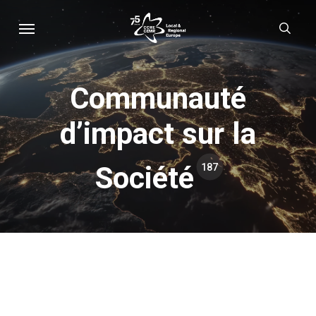
Skip
Menu
sear
to
main
content
Communauté
d’impact sur la
Société
187