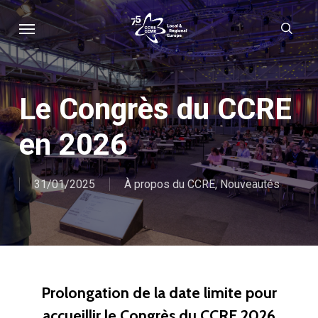
Skip
Menu
sear
to
main
content
Le Congrès du CCRE
en 2026
31/01/2025
À propos du CCRE
,
Nouveautés
Prolongation de la date limite pour
accueillir le Congrès du CCRE 2026