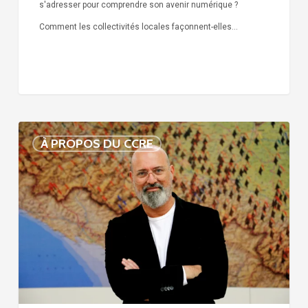
s'adresser pour comprendre son avenir numérique ?
Comment les collectivités locales façonnent-elles…
Voix
À PROPOS DU CCRE
de
nos
75
ans
d’histoire
:
Stefano