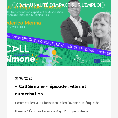
« Call
COMMUNAUTÉ D'IMPACT SUR L'EMPLOI
Simone »
épisode
:
villes
et
numérisation
31/07/2026
« Call Simone » épisode : villes et
numérisation
Comment les villes façonnent-elles l’avenir numérique de
l’Europe ? Écoutez l'épisode À qui l'Europe doit-elle