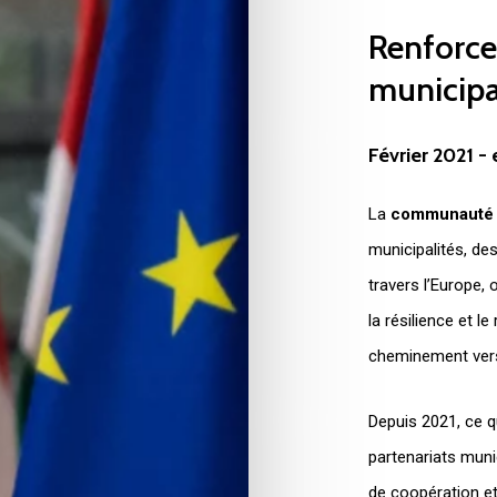
Renforce
municipa
Février
2021
-
La
communauté B
municipalités, des
travers l’Europe,
la résilience et l
cheminement vers 
Depuis 2021, ce q
partenariats mun
de coopération et