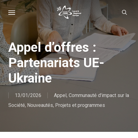
Skip
Menu
sear
to
main
content
Appel d’offres :
Partenariats UE-
Ukraine
13/01/2026
Appel
,
Communauté d'impact sur la
Société
,
Nouveautés
,
Projets et programmes