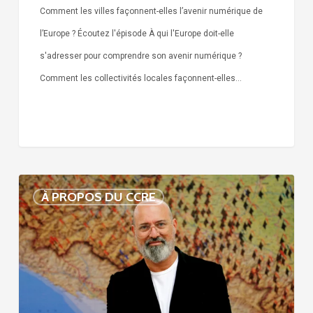
Comment les villes façonnent-elles l’avenir numérique de
l’Europe ? Écoutez l'épisode À qui l'Europe doit-elle
s'adresser pour comprendre son avenir numérique ?
Comment les collectivités locales façonnent-elles…
Voix
À PROPOS DU CCRE
de
nos
75
ans
d’histoire