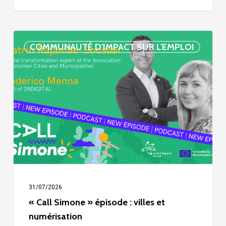
« Call
COMMUNAUTÉ D'IMPACT SUR L'EMPLOI
Simone »
épisode
:
villes
et
numérisation
31/07/2026
« Call Simone » épisode : villes et
numérisation