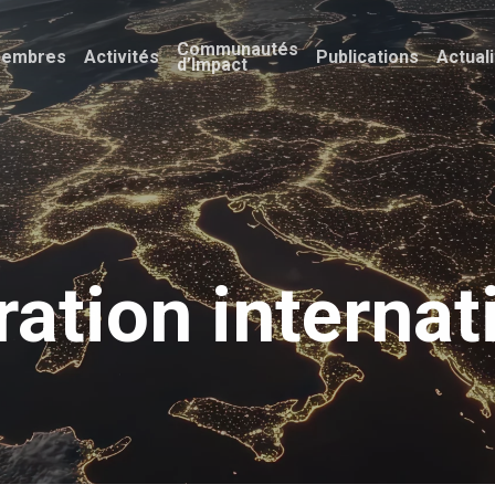
Communautés
embres
Activités
Publications
Actual
d’Impact
ation internat