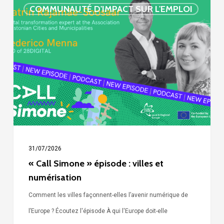
« Call
COMMUNAUTÉ D'IMPACT SUR L'EMPLOI
Simone »
épisode
:
villes
et
numérisation
31/07/2026
« Call Simone » épisode : villes et
numérisation
Comment les villes façonnent-elles l’avenir numérique de
l’Europe ? Écoutez l'épisode À qui l'Europe doit-elle