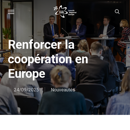
Skip
Menu
sear
to
main
content
Renforcer la
coopération en
Europe
24/09/2025
Nouveautés