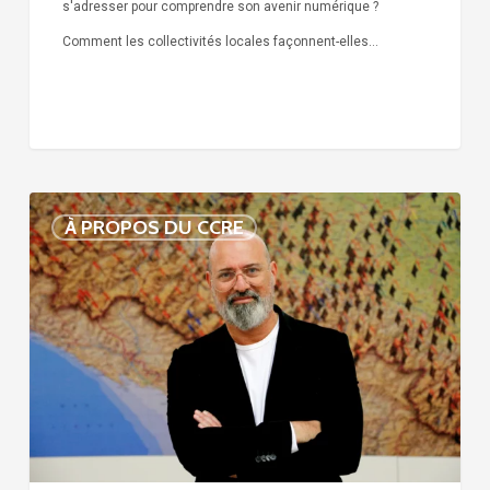
s'adresser pour comprendre son avenir numérique ?
Comment les collectivités locales façonnent-elles…
Voix
À PROPOS DU CCRE
de
nos
75
ans
d’histoire
:
Stefano
Bonaccini