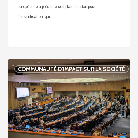
européenne a présenté son plan d'action pour
l'électrification, qui…
L’avenir
COMMUNAUTÉ D'IMPACT SUR LA SOCIÉTÉ
des
ODD
est
local