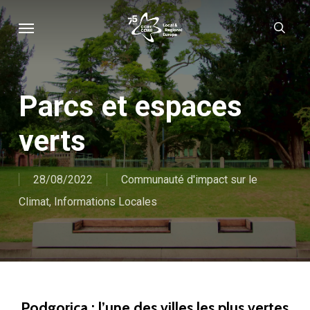
Skip
Menu
sear
to
main
content
Parcs et espaces
verts
28/08/2022
Communauté d'impact sur le
Climat
,
Informations Locales
Podgorica : l’une des villes les plus vertes