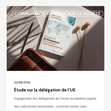
Étude
COMMUNAUTÉ D'IMPACT SUR LA SOCIÉTÉ
sur
la
délégation
de
l’UE
03/08/2026
Étude sur la délégation de l’UE
Engagement des délégations de l'Union européenne auprès
des collectivités territoriales : comment rendre cette