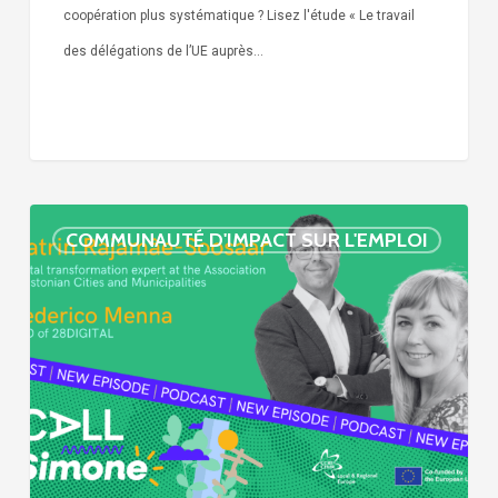
coopération plus systématique ? Lisez l'étude « Le travail
des délégations de l’UE auprès…
« Call
COMMUNAUTÉ D'IMPACT SUR L'EMPLOI
Simone »
épisode
:
villes
et
numérisation