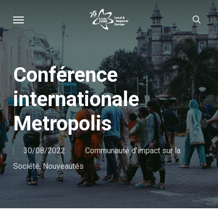
Skip
Menu
sear
to
main
content
Conférence
internationale
Metropolis
30/08/2022
Communauté d'impact sur la
Société
,
Nouveautés