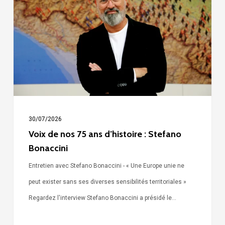
nos
75
ans
d’histoire
:
Stefano
Bonaccini
30/07/2026
Voix de nos 75 ans d’histoire : Stefano
Bonaccini
Entretien avec Stefano Bonaccini - « Une Europe unie ne
peut exister sans ses diverses sensibilités territoriales »
Regardez l'interview Stefano Bonaccini a présidé le…