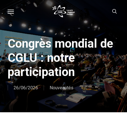
Skip
Menu
sear
to
main
content
Congrès mondial de
CGLU : notre
participation
26/06/2026
Nouveautés