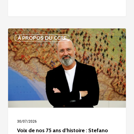
Voix
À PROPOS DU CCRE
de
nos
75
ans
d’histoire
:
Stefano
Bonaccini
30/07/2026
Voix de nos 75 ans d’histoire : Stefano