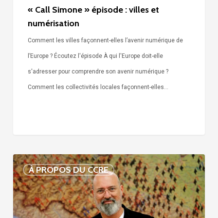
« Call Simone » épisode : villes et
numérisation
Comment les villes façonnent-elles l’avenir numérique de
l’Europe ? Écoutez l'épisode À qui l'Europe doit-elle
s'adresser pour comprendre son avenir numérique ?
Comment les collectivités locales façonnent-elles…
Voix
À PROPOS DU CCRE
de
nos
75