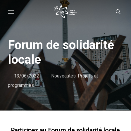
Skip
Menu
sear
to
main
content
Forum de solidarité
locale
13/06/2022
Nouveautés
,
Projets et
programmes
Participez au Forum de solidarité locale