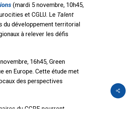
gions
(mardi 5 novembre, 10h45,
Eurocities et CGLU. Le
Talent
es du développement territorial
ionaux à relever les défis
 novembre, 16h45, Green
que en Europe. Cette étude met
 locaux des perspectives
enaires du CCRE pourront
lus équitable et prospère pour