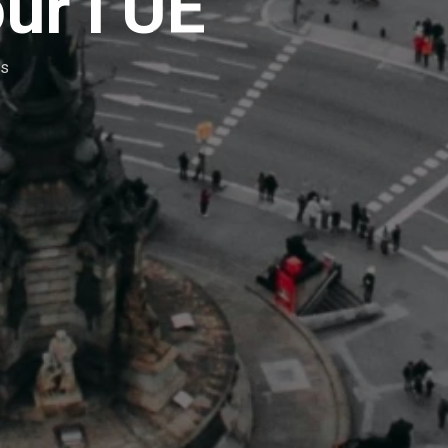
ur l’UE
és