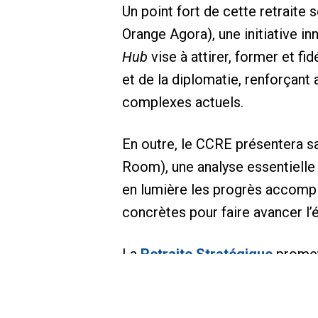
Un point fort de cette retraite 
Orange Agora), une initiative i
Hub
vise à attirer, former et f
et de la diplomatie, renforçant
complexes actuels.
En outre, le CCRE présentera s
Room), une analyse essentielle 
en lumière les progrès accompli
concrètes pour faire avancer l’é
La
Retraite Stratégique
promet
réfléchir aux principaux défis e
les communautés européennes