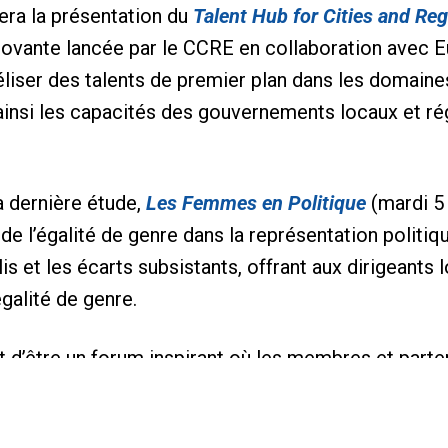
sera la présentation du
Talent Hub for Cities and Re
nnovante lancée par le CCRE en collaboration avec 
idéliser des talents de premier plan dans les domain
 ainsi les capacités des gouvernements locaux et rég
a dernière étude,
Les Femmes en Politique
(mardi 5
de l’égalité de genre dans la représentation politi
s et les écarts subsistants, offrant aux dirigeants
galité de genre.
 d’être un forum inspirant où les membres et part
t opportunités, et tracer un chemin vers un avenir p
.