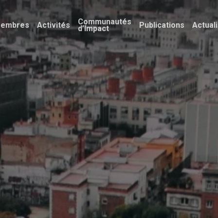
Communautés
embres
Activités
Publications
Actual
d’Impact