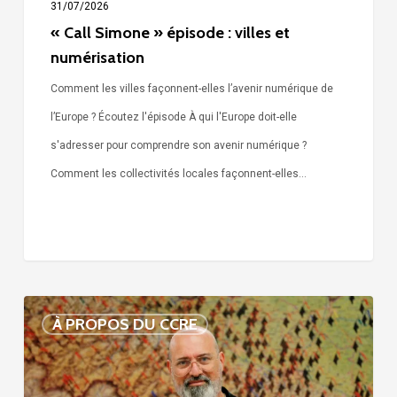
31/07/2026
« Call Simone » épisode : villes et
numérisation
Comment les villes façonnent-elles l’avenir numérique de
l’Europe ? Écoutez l'épisode À qui l'Europe doit-elle
s'adresser pour comprendre son avenir numérique ?
Comment les collectivités locales façonnent-elles…
Voix
À PROPOS DU CCRE
de
nos
75