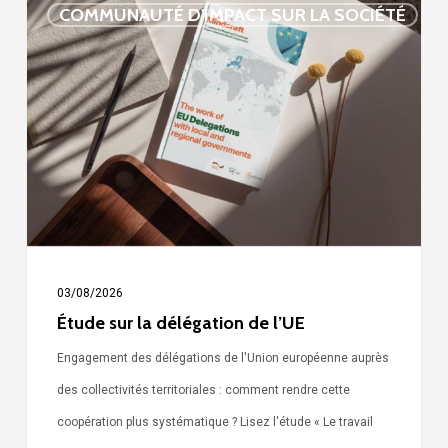
COMMUNAUTÉ D'IMPACT SUR LA SOCIÉTÉ
sur
la
délégation
de
l’UE
03/08/2026
Étude sur la délégation de l’UE
Engagement des délégations de l'Union européenne auprès
des collectivités territoriales : comment rendre cette
coopération plus systématique ? Lisez l'étude « Le travail