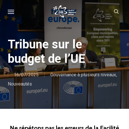
Skip
Menu
sear
to
main
content
Tribune sur le
budget de l’UE
16/07/2025
Gouvernance à plusieurs niveaux
,
Nouveautés
Ne répétons pas les erreurs de la Facilité