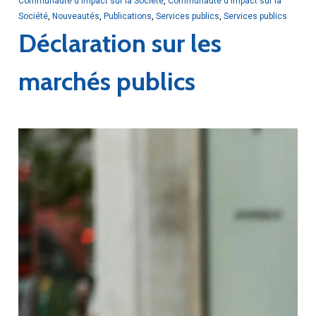
Communauté d'impact sur la Société
,
Communauté d'impact sur la
Société
,
Nouveautés
,
Publications
,
Services publics
,
Services publics
Déclaration sur les
marchés publics