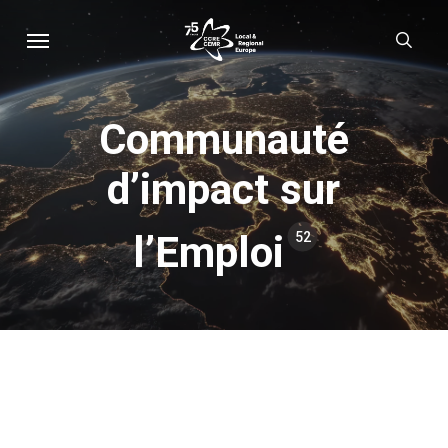
Skip
Menu
sear
to
main
content
Communauté
d’impact sur
l’Emploi
52