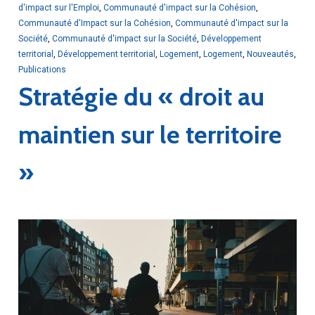
d'impact sur l'Emploi
,
Communauté d'impact sur la Cohésion
,
Communauté d'Impact sur la Cohésion
,
Communauté d'impact sur la
Société
,
Communauté d'impact sur la Société
,
Développement
territorial
,
Développement territorial
,
Logement
,
Logement
,
Nouveautés
,
Publications
Stratégie du « droit au
maintien sur le territoire
»