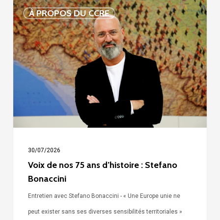
Voix
À PROPOS DU CCRE
de
nos
75
ans
d’histoire
:
Stefano
Bonaccini
30/07/2026
Voix de nos 75 ans d’histoire : Stefano
Bonaccini
Entretien avec Stefano Bonaccini - « Une Europe unie ne
peut exister sans ses diverses sensibilités territoriales »