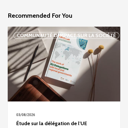
Recommended For You
Étude
COMMUNAUTÉ D'IMPACT SUR LA SOCIÉTÉ
sur
la
délégation
de
l’UE
03/08/2026
Étude sur la délégation de l’UE