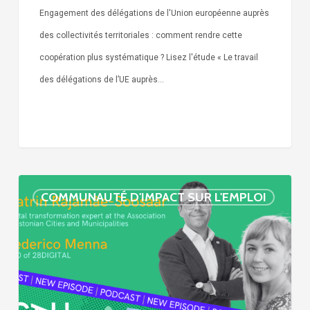
Engagement des délégations de l'Union européenne auprès
des collectivités territoriales : comment rendre cette
coopération plus systématique ? Lisez l'étude « Le travail
des délégations de l’UE auprès…
« Call
COMMUNAUTÉ D'IMPACT SUR L'EMPLOI
Simone »
épisode
:
villes
et