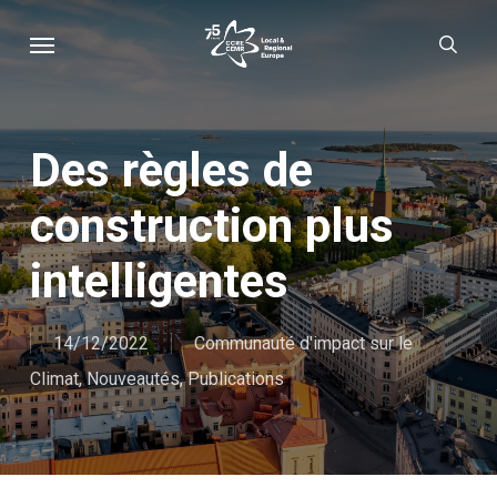
Skip
Menu
sear
to
main
content
Des règles de
construction plus
intelligentes
14/12/2022
Communauté d'impact sur le
Climat
,
Nouveautés
,
Publications