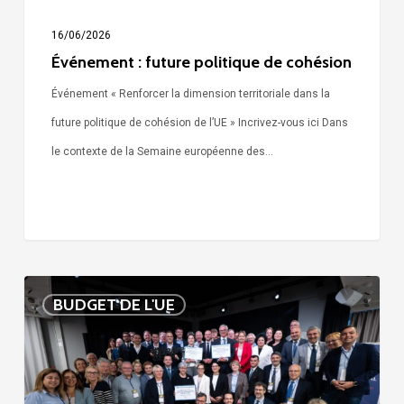
16/06/2026
Événement : future politique de cohésion
Événement « Renforcer la dimension territoriale dans la
future politique de cohésion de l’UE » Incrivez-vous ici Dans
le contexte de la Semaine européenne des…
Déclaration
BUDGET DE L'UE
politique
budgétaire
de