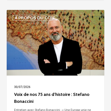
Voix
À PROPOS DU CCRE
de
nos
75
ans
d’histoire
:
Stefano
Bonaccini
30/07/2026
Voix de nos 75 ans d’histoire : Stefano
Bonaccini
Entretien avec Stefano Bonaccini - « Une Europe unie ne