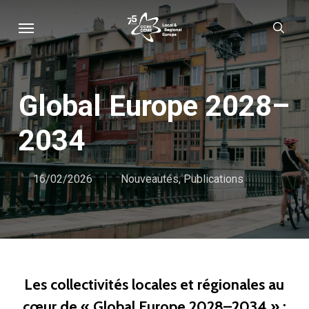
Skip
Menu
sear
to
main
content
Global Europe 2028–
2034
16/02/2026
Nouveautés
,
Publications
Les collectivités locales et régionales au
cœur de « Global Europe 2028–2034 » :