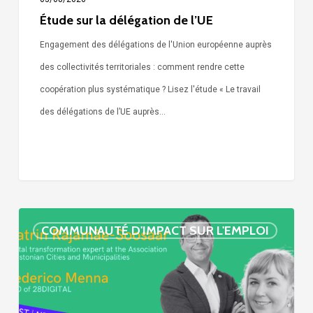
Étude sur la délégation de l’UE
Engagement des délégations de l'Union européenne auprès
des collectivités territoriales : comment rendre cette
coopération plus systématique ? Lisez l'étude « Le travail
des délégations de l’UE auprès…
« Call
COMMUNAUTÉ D'IMPACT SUR L'EMPLOI
Simone »
épisode
:
villes