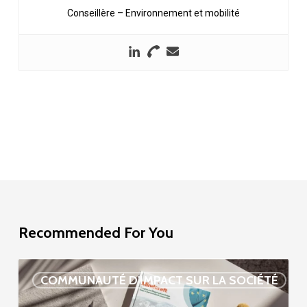
Conseillère – Environnement et mobilité
Recommended For You
Étude
COMMUNAUTÉ D'IMPACT SUR LA SOCIÉTÉ
sur