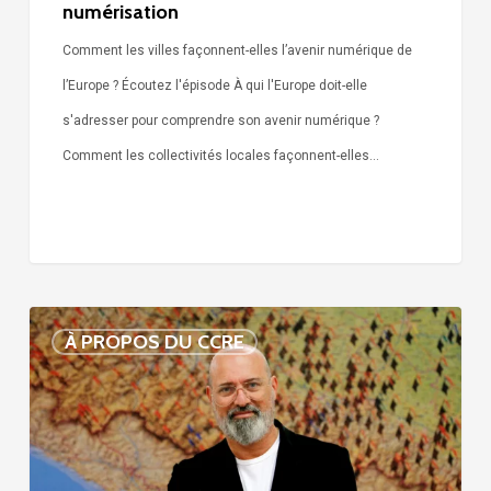
numérisation
Comment les villes façonnent-elles l’avenir numérique de
l’Europe ? Écoutez l'épisode À qui l'Europe doit-elle
s'adresser pour comprendre son avenir numérique ?
Comment les collectivités locales façonnent-elles…
Voix
À PROPOS DU CCRE
de
nos
75
ans