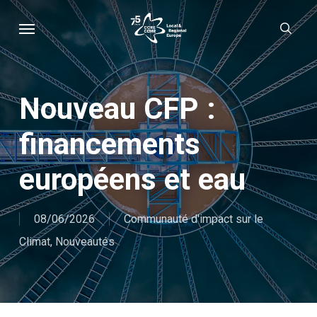
Skip
Menu
sear
to
main
content
Nouveau CFP :
financements
européens et eau
08/06/2026
Communauté d'impact sur le
Climat
,
Nouveautés