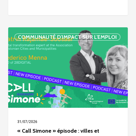
« Call
COMMUNAUTÉ D'IMPACT SUR L'EMPLOI
Simone »
épisode
:
villes
et
numérisation
31/07/2026
« Call Simone » épisode : villes et