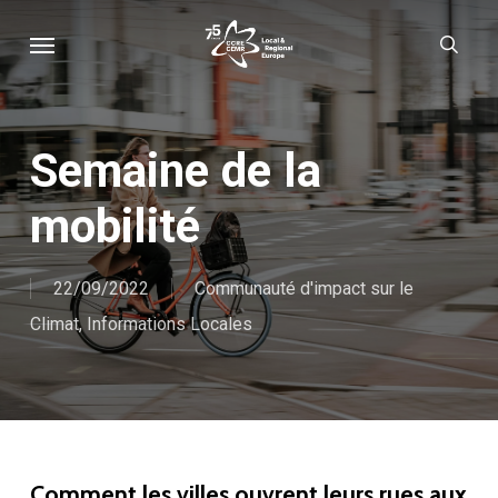
Skip
Menu
sear
to
main
content
Semaine de la
mobilité
22/09/2022
Communauté d'impact sur le
Climat
,
Informations Locales
Comment les villes ouvrent leurs rues aux