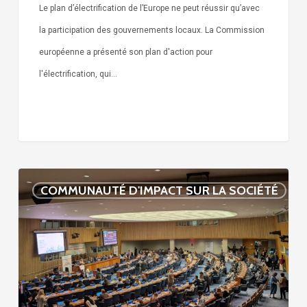
Le plan d’électrification de l’Europe ne peut réussir qu’avec
la participation des gouvernements locaux. La Commission
européenne a présenté son plan d'action pour
l'électrification, qui…
L’avenir
COMMUNAUTÉ D'IMPACT SUR LA SOCIÉTÉ
des
ODD
est
local