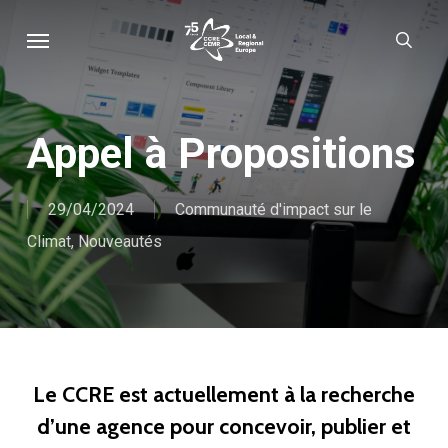
Skip
Menu
sear
to
main
content
Appel à Propositions
29/04/2024
Communauté d'impact sur le
Climat
,
Nouveautés
Le CCRE est actuellement à la recherche
d’une agence pour concevoir, publier et