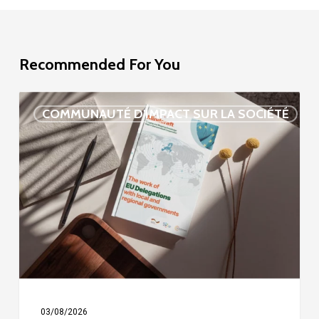
Recommended For You
Étude
COMMUNAUTÉ D'IMPACT SUR LA SOCIÉTÉ
sur
la
délégation
de
l’UE
03/08/2026