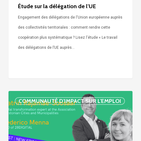
Étude sur la délégation de l’UE
Engagement des délégations de l'Union européenne auprès
des collectivités territoriales : comment rendre cette
coopération plus systématique ? Lisez l'étude « Le travail
des délégations de l’UE auprès…
« Call
COMMUNAUTÉ D'IMPACT SUR L'EMPLOI
Simone »
épisode
:
villes