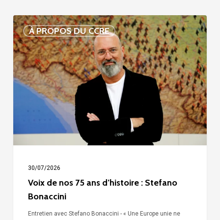
Voix
À PROPOS DU CCRE
de
nos
75
ans
d’histoire
:
Stefano
Bonaccini
30/07/2026
Voix de nos 75 ans d’histoire : Stefano
Bonaccini
Entretien avec Stefano Bonaccini - « Une Europe unie ne