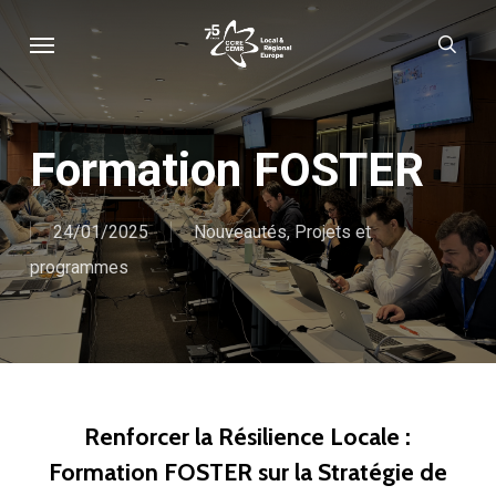
Skip
Menu
sear
to
main
content
Formation FOSTER
24/01/2025
Nouveautés
,
Projets et
programmes
Renforcer la Résilience Locale :
Formation FOSTER sur la Stratégie de