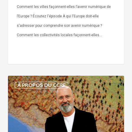
Comment les villes façonnent-elles l’avenir numérique de
l’Europe ? Écoutez l'épisode À qui l'Europe doit-elle
s'adresser pour comprendre son avenir numérique ?
Comment les collectivités locales façonnent-elles…
Voix
À PROPOS DU CCRE
de
nos
75
ans
d’histoire