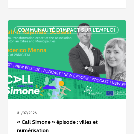
« Call
COMMUNAUTÉ D'IMPACT SUR L'EMPLOI
Simone »
épisode
:
villes
et
numérisation
31/07/2026
« Call Simone » épisode : villes et
numérisation