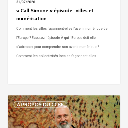
31/07/2026
« Call Simone » épisode : villes et
numérisation
Comment les villes façonnent-elles l’avenir numérique de
l’Europe ? Écoutez l'épisode À qui l'Europe doit-elle
s'adresser pour comprendre son avenir numérique ?
Comment les collectivités locales façonnent-elles…
Voix
À PROPOS DU CCRE
de
nos
75