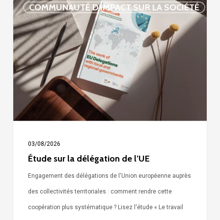
COMMUNAUTÉ D'IMPACT SUR LA SOCIÉTÉ
sur
la
délégation
de
l’UE
03/08/2026
Étude sur la délégation de l’UE
Engagement des délégations de l'Union européenne auprès
des collectivités territoriales : comment rendre cette
coopération plus systématique ? Lisez l'étude « Le travail