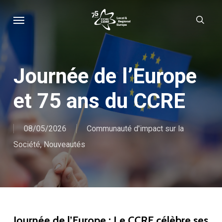
Skip
Menu
sear
to
main
content
Journée de l’Europe
et 75 ans du CCRE
08/05/2026
Communauté d'impact sur la
Société
,
Nouveautés
Journée de l’Europe : Le CCRE célèbre ses