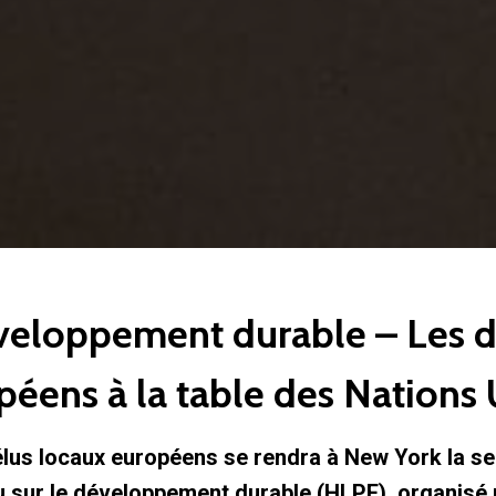
veloppement durable – Les d
péens à la table des Nations 
élus locaux européens se rendra à New York la s
 sur le développement durable (HLPF), organisé p