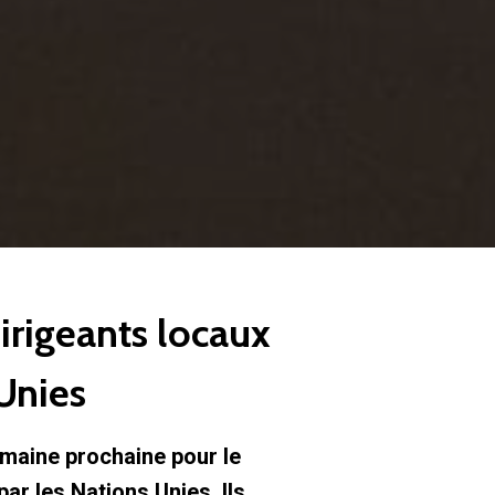
irigeants locaux
Unies
emaine prochaine pour le
ar les Nations Unies. Ils