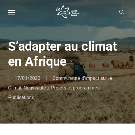
Skip
Menu
sear
to
main
content
S’adapter au climat
en Afrique
17/01/2020
Communauté d'impact sur le
Climat
,
Nouveautés
,
Projets et programmes
,
Publications