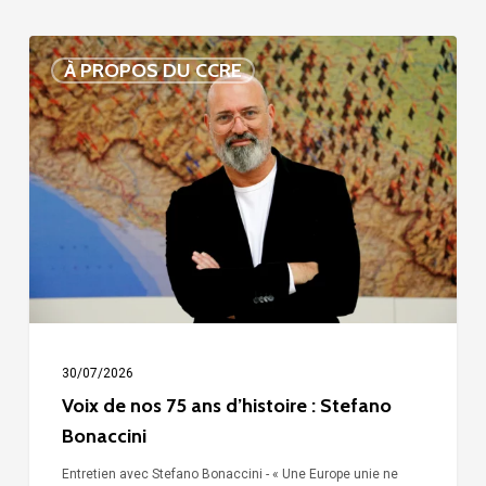
Voix
À PROPOS DU CCRE
de
nos
75
ans
d’histoire
:
Stefano
Bonaccini
30/07/2026
Voix de nos 75 ans d’histoire : Stefano
Bonaccini
Entretien avec Stefano Bonaccini - « Une Europe unie ne