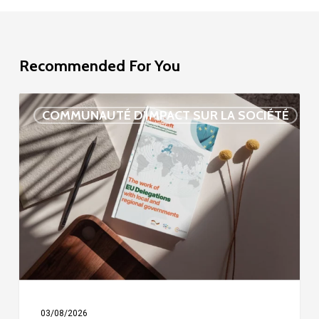
Recommended For You
Étude
COMMUNAUTÉ D'IMPACT SUR LA SOCIÉTÉ
sur
la
délégation
de
l’UE
03/08/2026