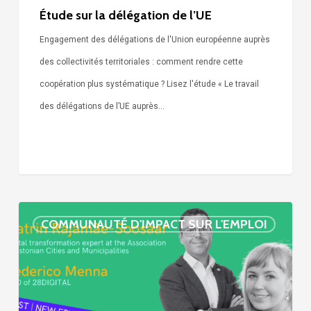
Étude sur la délégation de l’UE
Engagement des délégations de l'Union européenne auprès
des collectivités territoriales : comment rendre cette
coopération plus systématique ? Lisez l'étude « Le travail
des délégations de l’UE auprès…
« Call
COMMUNAUTÉ D'IMPACT SUR L'EMPLOI
Simone »
épisode
:
villes