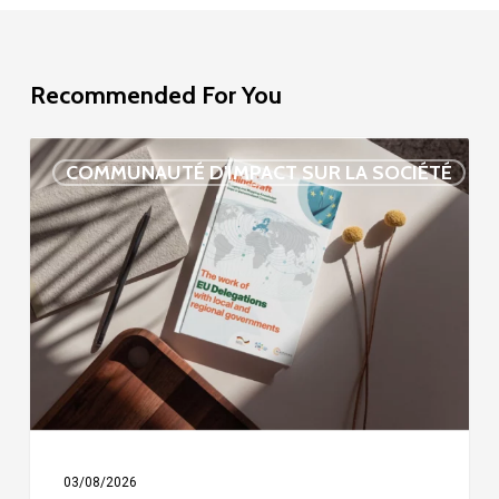
Recommended For You
Étude
COMMUNAUTÉ D'IMPACT SUR LA SOCIÉTÉ
sur
la
délégation
de
l’UE
03/08/2026