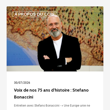
Voix
À PROPOS DU CCRE
de
nos
75
ans
d’histoire
:
Stefano
Bonaccini
30/07/2026
Voix de nos 75 ans d’histoire : Stefano
Bonaccini
Entretien avec Stefano Bonaccini - « Une Europe unie ne