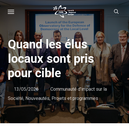
Skip
Menu
sear
to
main
content
Quand les élus
locaux sont pris
pour cible
13/05/2026
Communauté d'impact sur la
Société
,
Nouveautés
,
Projets et programmes