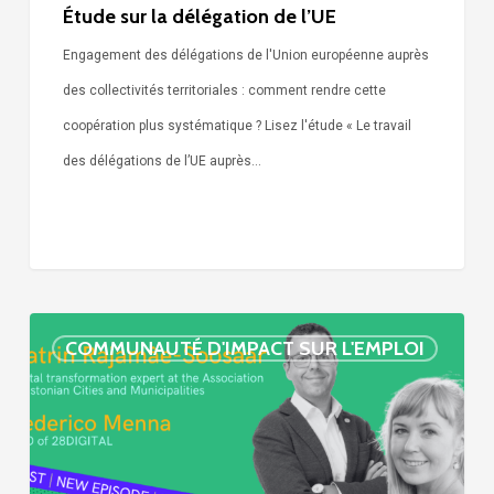
Étude sur la délégation de l’UE
Engagement des délégations de l'Union européenne auprès
des collectivités territoriales : comment rendre cette
coopération plus systématique ? Lisez l'étude « Le travail
des délégations de l’UE auprès…
« Call
COMMUNAUTÉ D'IMPACT SUR L'EMPLOI
Simone »
épisode
:
villes