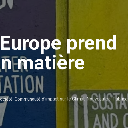
Europe prend
 en matière
ociété
,
Communauté d'impact sur le Climat
,
Nouveautés
,
Publica