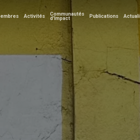
Communautés
embres
Activités
Publications
Actual
d’Impact