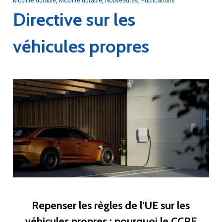
Mobilité durable
,
Mobilité durable
,
Nouveautés
,
Publications
Directive sur les
véhicules propres
Repenser les règles de l’UE sur les
véhicules propres : pourquoi le CCRE